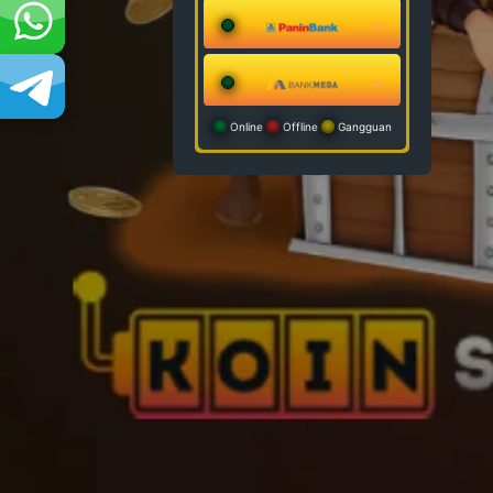
Online
Offline
Gangguan