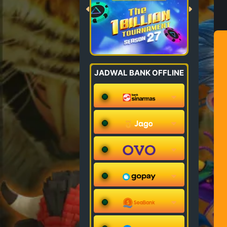
JADWAL BANK OFFLINE