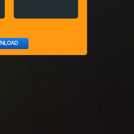
NLOAD