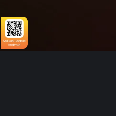
Jadwal bank