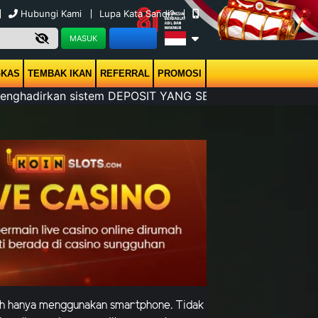
Hubungi Kami
Lupa Kata Sandi?
DAFTAR
GKAS
TEMBAK IKAN
REFERRAL
PROMOSI
tem DEPOSIT YANG SEMAKIN MUDAH Dengan FITUR Terbaru, D
mah hanya menggunakan smartphone. Tidak