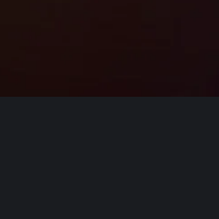
Link Koinslots
RTP Live Slot Gacor
Lisensi