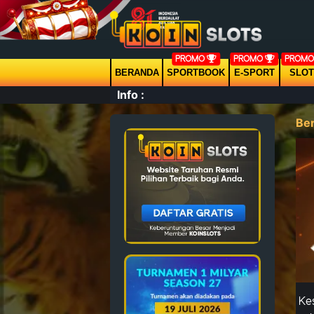
PROMO
PROMO
PROM
BERANDA
SPORTBOOK
E-SPORT
SLO
Info :
Be
Ke