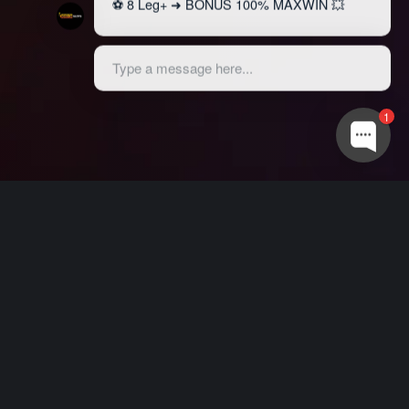
⚽️ 8 Leg+ ➜ BONUS 100% MAXWIN 💥
✅ Min bet Rp70K
✅ Odds min 1.7 / leg
✅ Bonus hingga Rp 27 juta / hari
Type a message here...
Semakin banyak leg tembus, semakin besar
Bonusnya 🚀
1
Yuk gas kan dan mainkan sekarang di
SportGG - Dewa Nya Taruhan Terpercaya
Super Mega Bonus :
🎁 Ikuti Event Balap TurnOver - World Cup
2026 SportGG dan menangkan hadiah
utama mobil impianmu!
⭐️ Bonus Deposit 100% Koinslots
⭐️ Bonus Cashback Slot 3%
⭐️ Bonus Cashback Casino 5%
⭐️ Bonus Cashback E-Lottery 5%
⭐️ Bonus Cashback Sportbook 5%
zona-koinslots
⭐️ Bonus Referral Slot 0.8%
⭐️ Bonus Referral Togel 2%
⭐️ Bonus Referral Casino 0.2%
⭐️ Bonus Rollingan Slot 0.1%