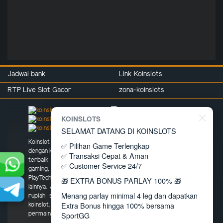
Jadwal bank
Link Koinslots
RTP Live Slot Gacor
zona-koinslots
KOINSLOTS
SELAMAT DATANG DI KOINSLOTS
Koinslot menghadirkan beberapa permainan live casino
✅ Pilihan Game Terlengkap
dengan kerjasama melalui beberapa provider judi online
✅ Transaksi Cepat & Aman
terbaik di dunia, misalnya pragmatic play, evolution
✅ Customer Service 24/7
gaming, sbobet casino, WM Casino, Sexy Gaming, eBet,
PlayTech, dan berbagai macam jenis provider terbaik
🎁 EXTRA BONUS PARLAY 100% 🎁
lainnya. Anda bisa melalukan betting mulai dari Rp 5rb
Menang parlay minimal 4 leg dan dapatkan
rupiah saja untuk dapat mencoba bermain di situs
Extra Bonus hingga 100% bersama
koinslot. Cukup gunakan 1 ID saja untuk semua jenis
SportGG
permainan.