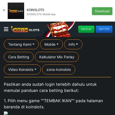
×
KOINSLOTS
Download
KOINSLOTS Mobile App
MASUK
DAFTAR
Tentang Kami
Mobile
Info
Cara Betting
Kalkulator Mix Parlay
Video Koinslots
zona-koinslots
Pastikan anda sudah login terlebih dahulu untuk
memulai panduan cara betting berikut:
1. Pilih menu game ""TEMBAK IKAN"" pada halaman
beranda di koinslots.