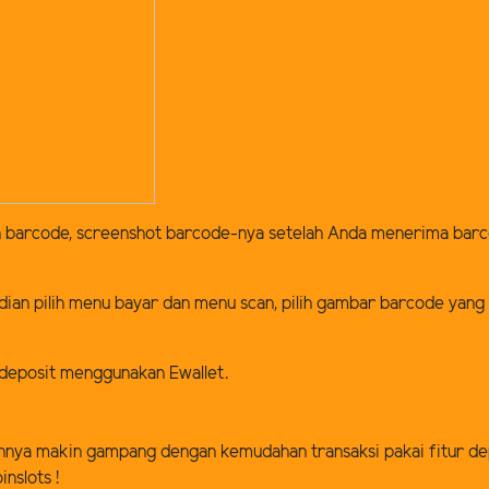
n barcode, screenshot barcode-nya setelah Anda menerima barc
mudian pilih menu bayar dan menu scan, pilih gambar barcode ya
 deposit menggunakan Ewallet.
lainnya makin gampang dengan kemudahan transaksi pakai fitur
nslots !