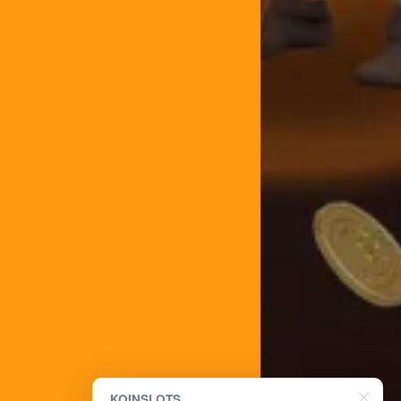
KOINSLOTS