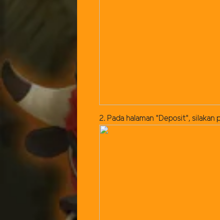
2. Pada halaman "Deposit", silakan 