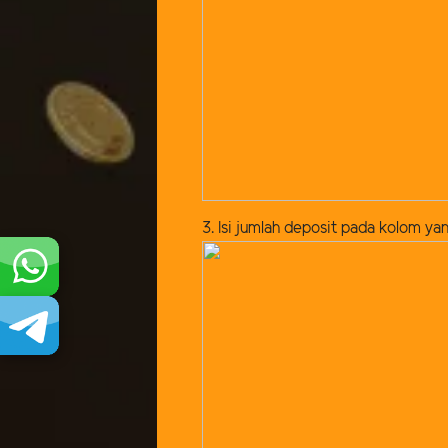
3. Isi jumlah deposit pada kolom ya