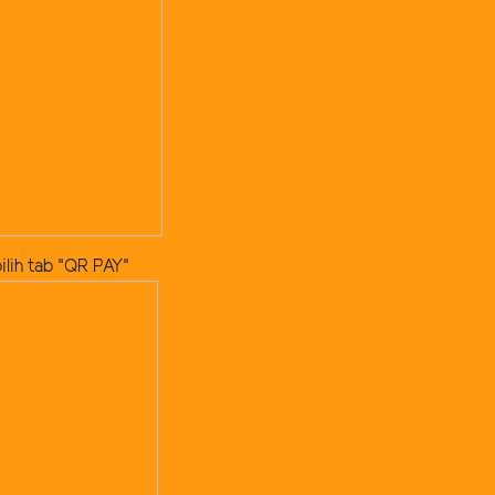
pilih tab "QR PAY"