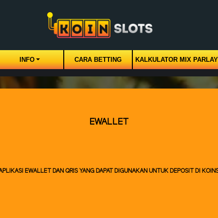
INFO
CARA BETTING
KALKULATOR MIX PARLA
EWALLET
 APLIKASI EWALLET DAN QRIS YANG DAPAT DIGUNAKAN UNTUK DEPOSIT DI KOIN